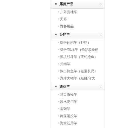
露营产品
户外营地车
天幕
野餐用品
台钓竿
综合休闲竿（野钓）
综合/黑坑竿（偷驴糗鱼硬
综合）
黑坑战斗竿（正钓抢鱼）
并继竿
振出鲫鱼竿（轻量长尺）
湖库大物竿（鲢鳙/守大
物）
路亚竿
马口微物竿
淡水泛用竿
雷强竿
路亚远投竿
海水泛用竿