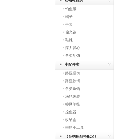
衣帽鞋靴类
钓鱼服
帽子
手套
偏光镜
鞋靴
浮力背心
各类配饰
小配件类
路亚硬饵
路亚软饵
各类鱼钩
渔轮改装
抄网竿挂
控鱼器
收纳盒
垂钓小工具
《台钓用品搭配区》