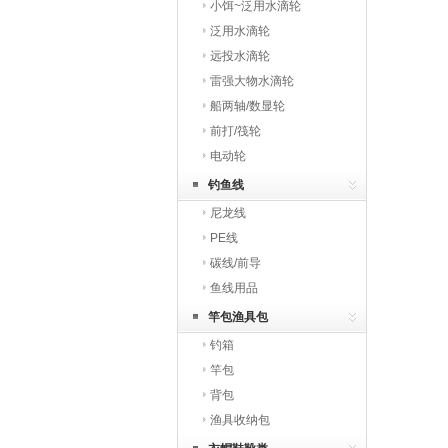
小饵~泛用水滴轮
泛用水滴轮
远投水滴轮
雷强大物水滴轮
船两轴/数显轮
前打/筏轮
电动轮
钓鱼线
尼龙线
PE线
碳线/前导
鱼线用品
竿包渔具包
钓箱
竿包
背包
渔具收纳包