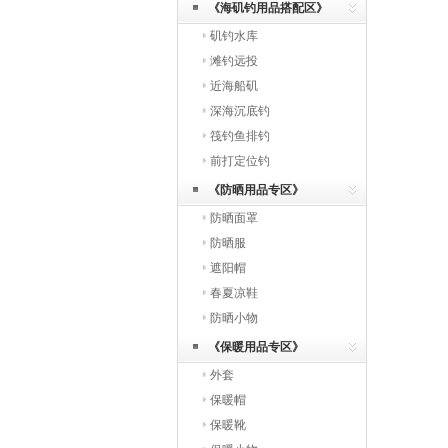
《海矶钓用品搭配区》
矶钓水库
滩钓远投
近海船矶
深海沉底钓
筏钓鱼排钓
前打定位钓
《防晒用品专区》
防晒面罩
防晒服
遮阳帽
春夏凉鞋
防晒小物
《保暖用品专区》
外套
保暖帽
保暖靴