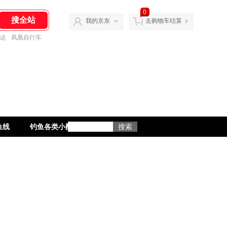
0
我的京东
去购物车结算
达
凤凰自行车
鱼线
钓鱼各类小配件