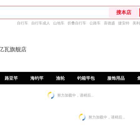
自行车
自行车成人
山地车
折叠自行车
公路车
喜德盛
捷安特
美利
达亿瓦旗舰店
路亚竿
海钓竿
渔轮
钓箱竿包
服饰用品
努力加载中，请稍后...
努力加载中，请稍后...