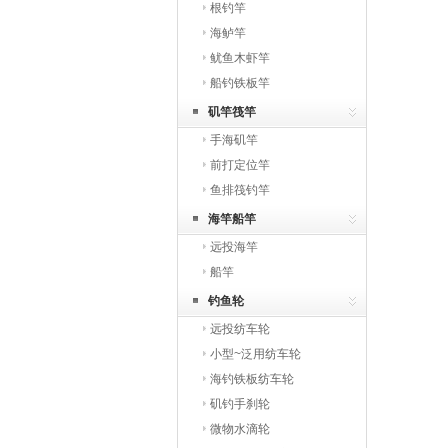
根钓竿
海鲈竿
鱿鱼木虾竿
船钓铁板竿
矶竿筏竿
手海矶竿
前打定位竿
鱼排筏钓竿
海竿船竿
远投海竿
船竿
钓鱼轮
远投纺车轮
小型~泛用纺车轮
海钓铁板纺车轮
矶钓手刹轮
微物水滴轮