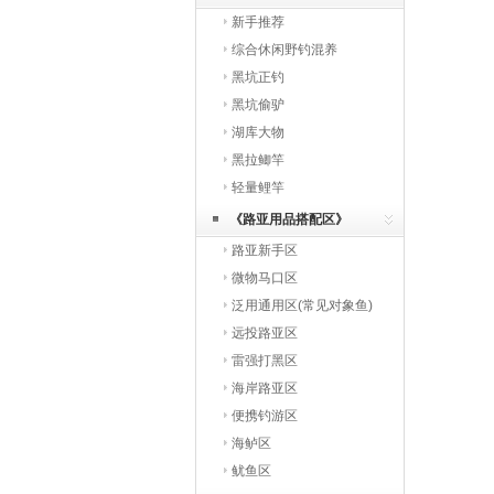
新手推荐
综合休闲野钓混养
黑坑正钓
黑坑偷驴
湖库大物
黑拉鲫竿
轻量鲤竿
《路亚用品搭配区》
路亚新手区
微物马口区
泛用通用区(常见对象鱼)
远投路亚区
雷强打黑区
海岸路亚区
便携钓游区
海鲈区
鱿鱼区