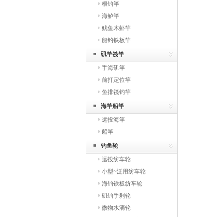
根钓竿
海鲈竿
鱿鱼木虾竿
船钓铁板竿
矶竿筏竿
手海矶竿
前打定位竿
鱼排筏钓竿
海竿船竿
远投海竿
船竿
钓鱼轮
远投纺车轮
小型~泛用纺车轮
海钓铁板纺车轮
矶钓手刹轮
微物水滴轮