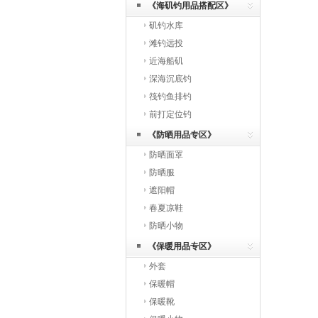
《海矶钓用品搭配区》
矶钓水库
滩钓远投
近海船矶
深海沉底钓
筏钓鱼排钓
前打定位钓
《防晒用品专区》
防晒面罩
防晒服
遮阳帽
春夏凉鞋
防晒小物
《保暖用品专区》
外套
保暖帽
保暖靴