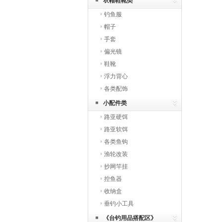
衣帽鞋靴类
钓鱼服
帽子
手套
偏光镜
鞋靴
浮力背心
各类配饰
小配件类
路亚硬饵
路亚软饵
各类鱼钩
渔轮改装
抄网竿挂
控鱼器
收纳盒
垂钓小工具
《台钓用品搭配区》