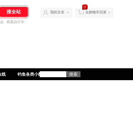
0
我的京东
去购物车结算
达
凤凰自行车
鱼线
钓鱼各类小配件