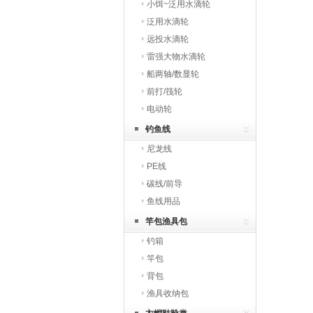
小饵~泛用水滴轮
泛用水滴轮
远投水滴轮
雷强大物水滴轮
船两轴/数显轮
前打/筏轮
电动轮
钓鱼线
尼龙线
PE线
碳线/前导
鱼线用品
竿包渔具包
钓箱
竿包
背包
渔具收纳包