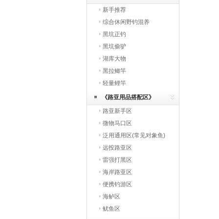
新手推荐
综合休闲野钓混养
黑坑正钓
黑坑偷驴
湖库大物
黑拉鲫竿
轻量鲤竿
《路亚用品搭配区》
路亚新手区
微物马口区
泛用通用区(常见对象鱼)
远投路亚区
雷强打黑区
海岸路亚区
便携钓游区
海鲈区
鱿鱼区