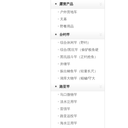
露营产品
户外营地车
天幕
野餐用品
台钓竿
综合休闲竿（野钓）
综合/黑坑竿（偷驴糗鱼硬
综合）
黑坑战斗竿（正钓抢鱼）
并继竿
振出鲫鱼竿（轻量长尺）
湖库大物竿（鲢鳙/守大
物）
路亚竿
马口微物竿
淡水泛用竿
雷强竿
路亚远投竿
海水泛用竿