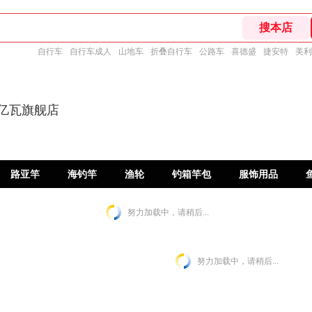
自行车
自行车成人
山地车
折叠自行车
公路车
喜德盛
捷安特
美利
达亿瓦旗舰店
路亚竿
海钓竿
渔轮
钓箱竿包
服饰用品
努力加载中，请稍后...
努力加载中，请稍后...