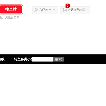
0
我的京东
去购物车结算
达
凤凰自行车
鱼线
钓鱼各类小配件