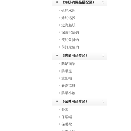
《海矶钓用品搭配区》
矶钓水库
滩钓远投
近海船矶
深海沉底钓
筏钓鱼排钓
前打定位钓
《防晒用品专区》
防晒面罩
防晒服
遮阳帽
春夏凉鞋
防晒小物
《保暖用品专区》
外套
保暖帽
保暖靴