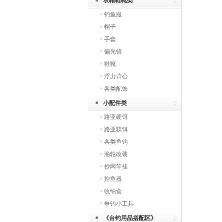
衣帽鞋靴类
钓鱼服
帽子
手套
偏光镜
鞋靴
浮力背心
各类配饰
小配件类
路亚硬饵
路亚软饵
各类鱼钩
渔轮改装
抄网竿挂
控鱼器
收纳盒
垂钓小工具
《台钓用品搭配区》