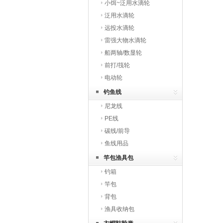
小饵~泛用水滴轮
泛用水滴轮
远投水滴轮
雷强大物水滴轮
船两轴/数显轮
前打/筏轮
电动轮
钓鱼线
尼龙线
PE线
碳线/前导
鱼线用品
竿包渔具包
钓箱
竿包
背包
渔具收纳包