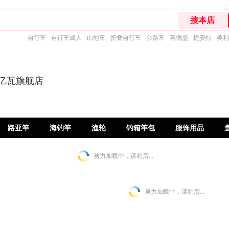
自行车
自行车成人
山地车
折叠自行车
公路车
喜德盛
捷安特
美利
达亿瓦旗舰店
路亚竿
海钓竿
渔轮
钓箱竿包
服饰用品
努力加载中，请稍后...
努力加载中，请稍后...