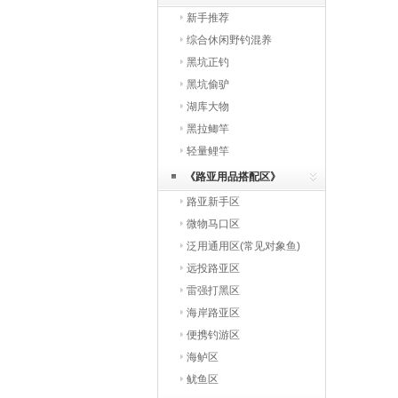
新手推荐
综合休闲野钓混养
黑坑正钓
黑坑偷驴
湖库大物
黑拉鲫竿
轻量鲤竿
《路亚用品搭配区》
路亚新手区
微物马口区
泛用通用区(常见对象鱼)
远投路亚区
雷强打黑区
海岸路亚区
便携钓游区
海鲈区
鱿鱼区