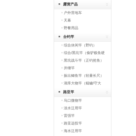
露营产品
户外营地车
天幕
野餐用品
台钓竿
综合休闲竿（野钓）
综合/黑坑竿（偷驴糗鱼硬
综合）
黑坑战斗竿（正钓抢鱼）
并继竿
振出鲫鱼竿（轻量长尺）
湖库大物竿（鲢鳙/守大
物）
路亚竿
马口微物竿
淡水泛用竿
雷强竿
路亚远投竿
海水泛用竿