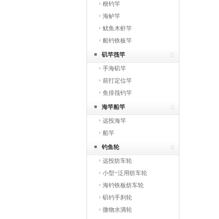
根钓竿
海鲈竿
鱿鱼木虾竿
船钓铁板竿
矶竿筏竿
手海矶竿
前打定位竿
鱼排筏钓竿
海竿船竿
远投海竿
船竿
钓鱼轮
远投纺车轮
小型~泛用纺车轮
海钓铁板纺车轮
矶钓手刹轮
微物水滴轮